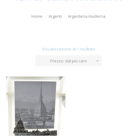
Orologi
Home
Argenti
Argenteria moderna
Uomo
Diamanti
Argenti
Visualizzazione di 1 risultato
Offerte
Prezzo: dal più caro