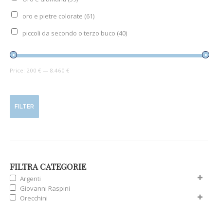
oro e pietre colorate
(61)
piccoli da secondo o terzo buco
(40)
Price:
200 €
—
8.460 €
FILTER
FILTRA CATEGORIE
Argenti
Giovanni Raspini
Orecchini