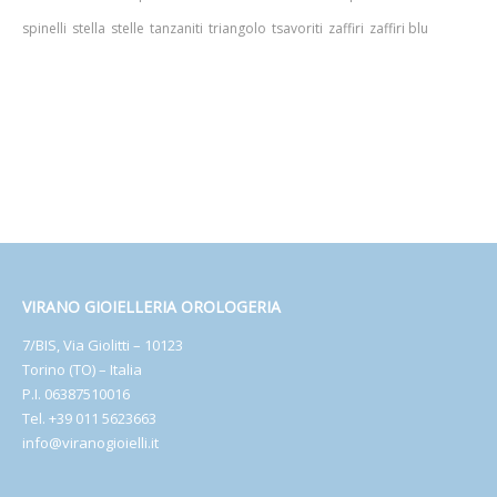
spinelli
stella
stelle
tanzaniti
triangolo
tsavoriti
zaffiri
zaffiri blu
VIRANO GIOIELLERIA OROLOGERIA
7/BIS, Via Giolitti – 10123
Torino (TO) – Italia
P.I. 06387510016
Tel. +39 011 5623663
info@viranogioielli.it