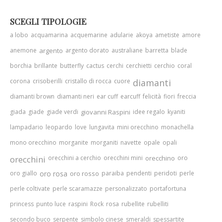
SCEGLI TIPOLOGIE
a lobo
acquamarina
acquemarine
adularie
akoya
ametiste
amore
anemone
argento
argento dorato
australiane
barretta
blade
borchia
brillante
butterfly
cactus
cerchi
cerchietti
cerchio
coral
corona
crisoberilli
cristallo di rocca
cuore
diamanti
diamanti brown
diamanti neri
ear cuff
earcuff
felicità
fiori
freccia
giada
giade
giade verdi
giovanni Raspini
idee regalo
kyaniti
lampadario
leopardo
love
lungavita
mini orecchino
monachella
mono orecchino
morganite
morganiti
navette
opale
opali
orecchini
orecchini a cerchio
orecchini mini
orecchino
oro
oro giallo
oro rosa
oro rosso
paraiba
pendenti
peridoti
perle
perle coltivate
perle scaramazze
personalizzato
portafortuna
princess
punto luce
raspini
Rock
rosa
rubellite
rubelliti
secondo buco
serpente
simbolo cinese
smeraldi
spessartite