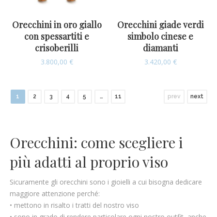
Orecchini in oro giallo
Orecchini giade verdi
con spessartiti e
simbolo cinese e
crisoberilli
diamanti
3.800,00
€
3.420,00
€
1
2
3
4
5
…
11
prev
next
Orecchini: come scegliere i
più adatti al proprio viso
Sicuramente gli orecchini sono i gioielli a cui bisogna dedicare
maggiore attenzione perché:
• mettono in risalto i tratti del nostro viso
• sono in grado di rendere particolare ogni nostro outfit, anche