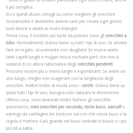
il più semplice.
Ecco quindi alcuni consigli su come scegliere gli orecchini.
Sicuramente è divertente averne tanti per creare ogni giorno
look diversi e adatti ai nostri impegni!
Prima cosa, il modello più facile da portare sono gli
orecchini a
lobo
. Normalmente stanno bene su tutti i tipi di viso. Se dovete
fare un regalo, sicuramente non sbagliate! Se invece avete
tanti capelli lunghi e magari mossi rischiate però che non si
vedano! Ecco allora l’alternativa degli
orecchini pendenti
.
Possono essere più o meno lunghi e ingombranti. Se avete un
viso lungo, meglio non esagerare con la lunghezza degli
orecchini. Inoltre molto di moda sono i
cerchi
. Stanno bene su
quasi tutti i tipi di viso, bisogna solo valutare la dimensione.
Ultima cosa, sono diventati molto fashion gli orecchini
asimmetrici,
mini orecchini per secondo, terzo buco
,
earcuff
o
earrings da cartilagine.Ne esistono sia con che senza buco e la
regola è mettere il più grande nel buco centrale in basso e i più
piccoli a salire.