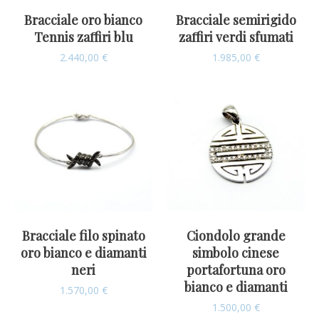
Bracciale oro bianco
Bracciale semirigido
Tennis zaffiri blu
zaffiri verdi sfumati
2.440,00
€
1.985,00
€
Bracciale filo spinato
Ciondolo grande
oro bianco e diamanti
simbolo cinese
neri
portafortuna oro
bianco e diamanti
1.570,00
€
1.500,00
€