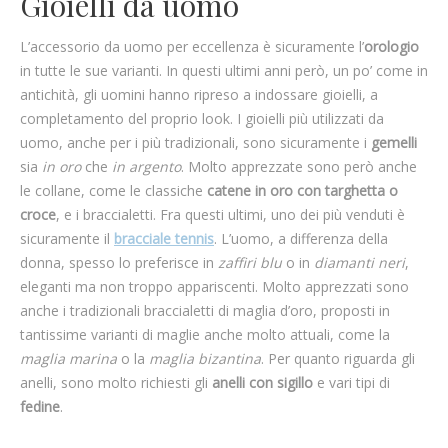
Gioielli da uomo
L’accessorio da uomo per eccellenza è sicuramente l’
orologio
in tutte le sue varianti. In questi ultimi anni però, un po’ come in
antichità, gli uomini hanno ripreso a indossare gioielli, a
completamento del proprio look. I gioielli più utilizzati da
uomo, anche per i più tradizionali, sono sicuramente i
gemelli
sia
in oro
che
in argento
. Molto apprezzate sono però anche
le collane, come le classiche
catene in oro con targhetta o
croce
, e i braccialetti. Fra questi ultimi, uno dei più venduti è
sicuramente il
bracciale tennis
. L’uomo, a differenza della
donna, spesso lo preferisce in
zaffiri blu
o in
diamanti neri
,
eleganti ma non troppo appariscenti. Molto apprezzati sono
anche i tradizionali braccialetti di maglia d’oro, proposti in
tantissime varianti di maglie anche molto attuali, come la
maglia marina
o la
maglia bizantina
. Per quanto riguarda gli
anelli, sono molto richiesti gli
anelli con sigillo
e vari tipi di
fedine
.