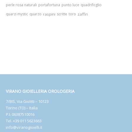
perle rosa naturali
portafortuna
punto luce
quadrifoglio
quarzi mystic
quarzo
raspini
scritte
toro
zaffiri
VIRANO GIOIELLERIA OROLOGERIA
7/BIS, Via Giolitti – 10123
Torino (TO) – Italia
P.I. 06387510016
Tel. +39 011 5623663
info@viranogioielli.it