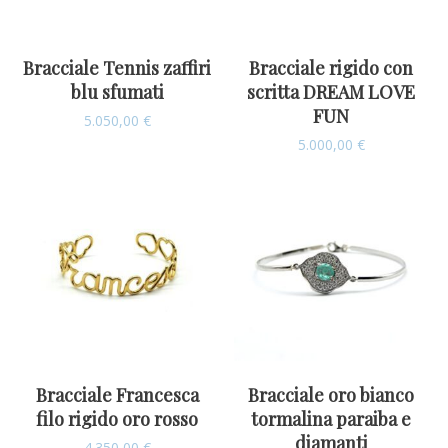
Bracciale Tennis zaffiri
Bracciale rigido con
blu sfumati
scritta DREAM LOVE
FUN
5.050,00
€
5.000,00
€
Bracciale Francesca
Bracciale oro bianco
filo rigido oro rosso
tormalina paraiba e
diamanti
4.350,00
€