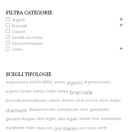
FILTRA CATEGORIE
Argenti
Bracciali
Classici
Gioielli con nome
Giovanni Raspini
Uomo
SCEGLI TIPOLOGIE
acquamarina
AGATA VERDE
amore
argento
argento brunito
argento dorato
bambu
bebè
bimba
bracciale
bracciale personalizzato
catene
charms
coral
corona
cuore
dadini
diamanti
diamanti brown
diamanti neri
fiore
gianduiotto
giovanni Raspini
idea regalo
idee regalo
iniziale
love
madreperla
margherite
mole
nomi
oro
oro bianco
oro rosso
perle