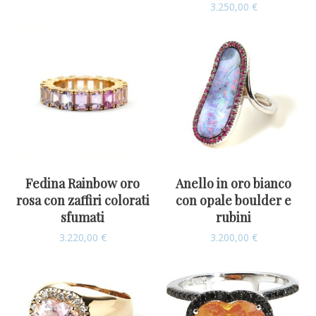
3.250,00
€
Fedina Rainbow oro
Anello in oro bianco
rosa con zaffiri colorati
con opale boulder e
sfumati
rubini
3.220,00
€
3.200,00
€