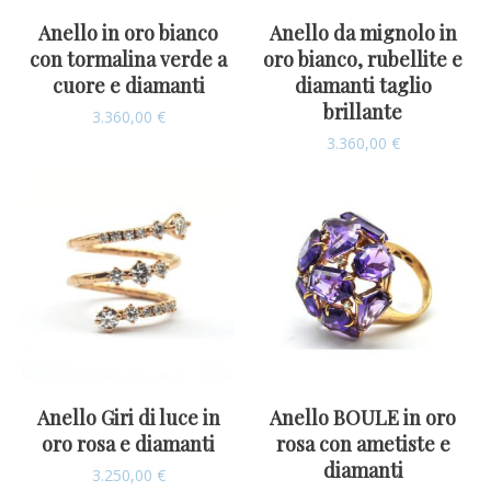
Anello in oro bianco
Anello da mignolo in
con tormalina verde a
oro bianco, rubellite e
cuore e diamanti
diamanti taglio
brillante
3.360,00
€
3.360,00
€
Anello Giri di luce in
Anello BOULE in oro
oro rosa e diamanti
rosa con ametiste e
diamanti
3.250,00
€