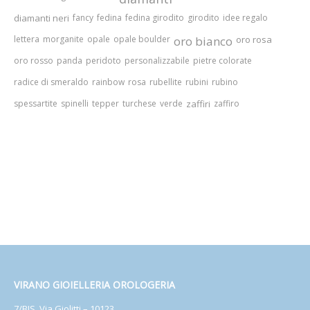
diamanti neri
fancy
fedina
fedina girodito
girodito
idee regalo
lettera
morganite
opale
opale boulder
oro bianco
oro rosa
oro rosso
panda
peridoto
personalizzabile
pietre colorate
radice di smeraldo
rainbow
rosa
rubellite
rubini
rubino
spessartite
spinelli
tepper
turchese
verde
zaffiri
zaffiro
VIRANO GIOIELLERIA OROLOGERIA
7/BIS, Via Giolitti – 10123