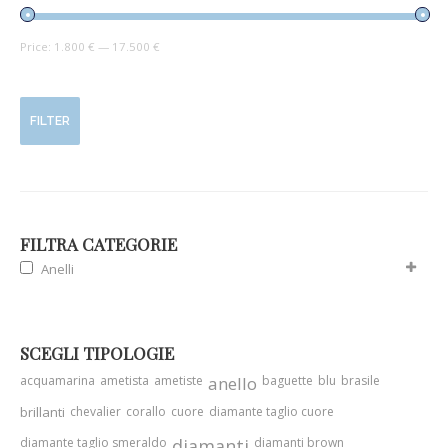
Price:
1.800 €
—
17.500 €
FILTER
FILTRA CATEGORIE
Anelli
SCEGLI TIPOLOGIE
acquamarina
ametista
ametiste
anello
baguette
blu
brasile
brillanti
chevalier
corallo
cuore
diamante taglio cuore
diamante taglio smeraldo
diamanti
diamanti brown