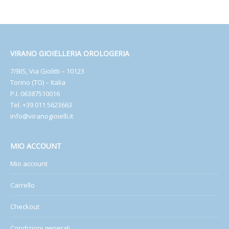
VIRANO GIOIELLERIA OROLOGERIA
7/BIS, Via Giolitti – 10123
Torino (TO) – Italia
P.I. 06387510016
Tel. +39 011 5623663
info@viranogioielli.it
MIO ACCOUNT
Mio account
Carrello
Checkout
Condizioni generali