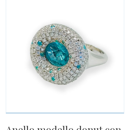
Orologi
Uomo
Diamanti
Argenti
Offerte
Anello modello donut con