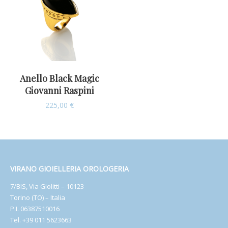
Anello Black Magic
Giovanni Raspini
225,00
€
VIRANO GIOIELLERIA OROLOGERIA
7/BIS, Via Giolitti – 10123
Torino (TO) – Italia
P.I. 06387510016
Tel. +39 011 5623663