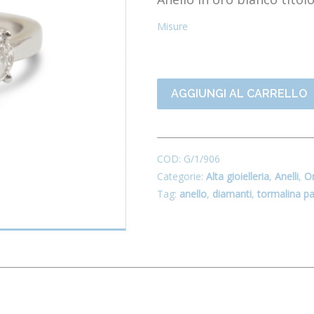
Misure
AGGIUNGI AL CARRELLO
COD:
G/1/906
Categorie:
Alta gioielleria
,
Anelli
,
Or
Tag:
anello
,
diamanti
,
tormalina pa