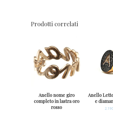
Prodotti correlati
Anello nome giro
Anello Lette
completo in lastra oro
e diaman
rosso
2.19