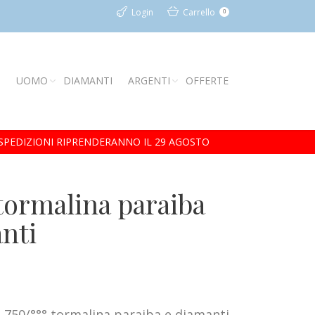
Login
Carrello
0
I
UOMO
DIAMANTI
ARGENTI
OFFERTE
 SPEDIZIONI RIPRENDERANNO IL 29 AGOSTO
tormalina paraiba
anti
o 750/°°° tormalina paraiba e diamanti