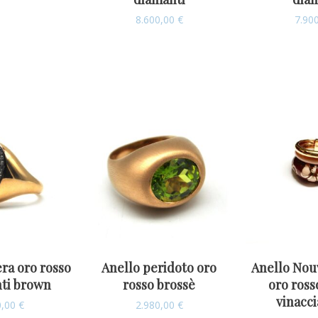
8.600,00
€
7.90
ra oro rosso
Anello peridoto oro
Anello Nou
ti brown
rosso brossè
oro ross
vinacci
0,00
€
2.980,00
€