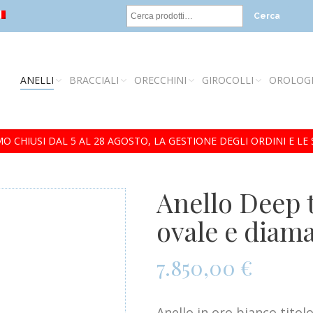
Cerca
ANELLI
BRACCIALI
ORECCHINI
GIROCOLLI
OROLOG
O CHIUSI DAL 5 AL 28 AGOSTO, LA GESTIONE DEGLI ORDINI E LE
Anello Deep 
ovale e diam
7.850,00
€
Anello in oro bianco titol