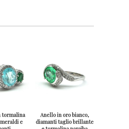
 tormalina
Anello in oro bianco,
smeraldi e
diamanti taglio brillante
anti
e tormalina paraiba