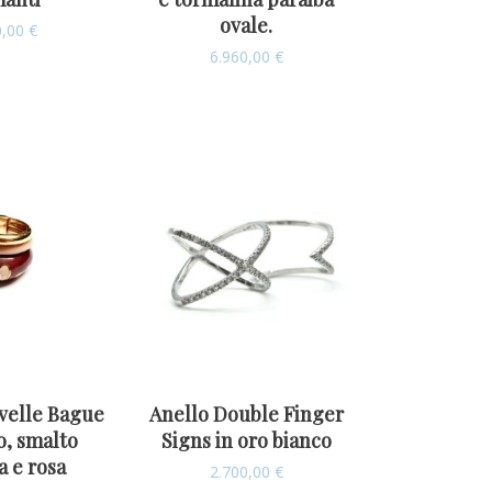
ovale.
0,00
€
6.960,00
€
velle Bague
Anello Double Finger
o, smalto
Signs in oro bianco
a e rosa
2.700,00
€